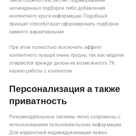
такой сложностью за счет подмешивания
неожиданных подборок либо добавления
контентного круга информации. Подобный
принцип способствует сформировать подборки
намного вариативными.
При этом полностью исключить эффект
контентного пузыря очень трудно, так как модели
опираются прежде делом на возможность 7К
казино работы с контентом.
Персонализация а также
приватность
Рекомендательные системы тесно сопряжены с
использованием пользовательских информации.
Для корректной индивидуализации нужен