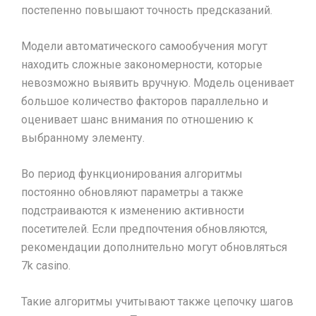
постепенно повышают точность предсказаний.
Модели автоматического самообучения могут
находить сложные закономерности, которые
невозможно выявить вручную. Модель оценивает
большое количество факторов параллельно и
оценивает шанс внимания по отношению к
выбранному элементу.
Во период функционирования алгоритмы
постоянно обновляют параметры а также
подстраиваются к изменению активности
посетителей. Если предпочтения обновляются,
рекомендации дополнительно могут обновляться
7k casino.
Такие алгоритмы учитывают также цепочку шагов