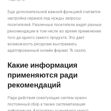
Еще дополнительной важной функцией считается
настройка сервиса под нужды запросы
посетителей. Различные посетители видят разные
рекомендации в том числе во время применении
того да одного самого продукта. Это дает
возможность ресурсам выстраивать
адаптированный онлайн формат 7k casino.
Какие информация
применяются ради
рекомендаций
Ради действия советующих систем нужен
постоянный сбор а также систематизация
информации. Алгоритмы оценивают много