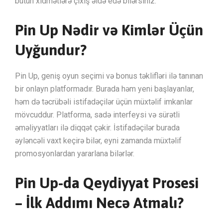
bütün xidmətlərə çıxış əldə edə bilərsiniz.
Pin Up Nədir və Kimlər Üçün
Uyğundur?
Pin Up, geniş oyun seçimi və bonus təklifləri ilə tanınan
bir onlayn platformadır. Burada həm yeni başlayanlar,
həm də təcrübəli istifadəçilər üçün müxtəlif imkanlar
mövcuddur. Platforma, sadə interfeysi və sürətli
əməliyyatları ilə diqqət çəkir. İstifadəçilər burada
əyləncəli vaxt keçirə bilər, eyni zamanda müxtəlif
promosyonlardan yararlana bilərlər.
Pin Up-da Qeydiyyat Prosesi
– İlk Addımı Necə Atmalı?