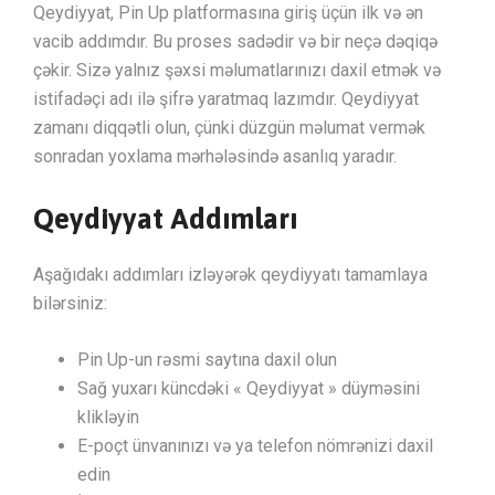
Qeydiyyat, Pin Up platformasına giriş üçün ilk və ən
vacib addımdır. Bu proses sadədir və bir neçə dəqiqə
çəkir. Sizə yalnız şəxsi məlumatlarınızı daxil etmək və
istifadəçi adı ilə şifrə yaratmaq lazımdır. Qeydiyyat
zamanı diqqətli olun, çünki düzgün məlumat vermək
sonradan yoxlama mərhələsində asanlıq yaradır.
Qeydiyyat Addımları
Aşağıdakı addımları izləyərək qeydiyyatı tamamlaya
bilərsiniz:
Pin Up-un rəsmi saytına daxil olun
Sağ yuxarı küncdəki « Qeydiyyat » düyməsini
klikləyin
E-poçt ünvanınızı və ya telefon nömrənizi daxil
edin