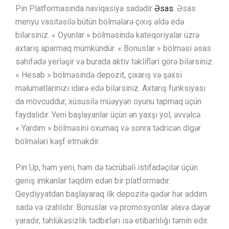
Pin Platformasında naviqasiya sadədir
Əsas
. Əsas
menyu vasitəsilə bütün bölmələrə çıxış əldə edə
bilərsiniz. « Oyunlar » bölməsində kateqoriyalar üzrə
axtarış aparmaq mümkündür. « Bonuslar » bölməsi əsas
səhifədə yerləşir və burada aktiv təklifləri görə bilərsiniz.
« Hesab » bölməsində depozit, çıxarış və şəxsi
məlumatlarınızı idarə edə bilərsiniz. Axtarış funksiyası
da mövcuddur, xüsusilə müəyyən oyunu tapmaq üçün
faydalıdır. Yeni başlayanlar üçün ən yaxşı yol, əvvəlcə
« Yardım » bölməsini oxumaq və sonra tədricən digər
bölmələri kəşf etməkdir.
Pin Up, həm yeni, həm də təcrübəli istifadəçilər üçün
geniş imkanlar təqdim edən bir platformadır.
Qeydiyyatdan başlayaraq ilk depozitə qədər hər addım
sadə və izahlıdır. Bonuslar və promosyonlar əlavə dəyər
yaradır, təhlükəsizlik tədbirləri isə etibarlılığı təmin edir.