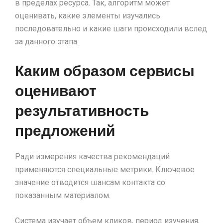
в пределах ресурса. Так, алгоритм может
оценивать, какие элементы изучались
последовательно и какие шаги происходили вслед
за данного этапа.
Каким образом сервисы
оценивают
результативность
предложений
Ради измерения качества рекомендаций
применяются специальные метрики. Ключевое
значение отводится шансам контакта со
показанным материалом.
Система изучает объем кликов, период изучения,