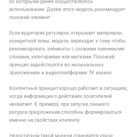
со которыми ранее осуществлялось
использование. Далее этого модель рекомендует
похожий элемент.
Если аудитория регулярно открывает материалы
конкретной темы, модель переходит к тому чтобы
рекомендовать элементы с схожими значимыми
словами, категориями или метками. Похожий
принцип задействуется во музыкальных
приложениях и видеоплатформах 7К казино.
Контентный принцип хорошо работает в ситуациях,
когда информации о действиях посетителей
нехватает. К примеру, при запуске свежего
ресурса предложения способны формироваться
именно на свойствах контента.
Недостатком такой модели становится узкое