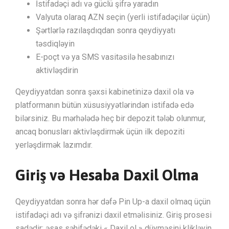
İstifadəçi adı və güclü şifrə yaradın
Valyuta olaraq AZN seçin (yerli istifadəçilər üçün)
Şərtlərlə razılaşdıqdan sonra qeydiyyatı
təsdiqləyin
E-poçt və ya SMS vasitəsilə hesabınızı
aktivləşdirin
Qeydiyyatdan sonra şəxsi kabinetinizə daxil ola və
platformanın bütün xüsusiyyətlərindən istifadə edə
bilərsiniz. Bu mərhələdə heç bir depozit tələb olunmur,
ancaq bonusları aktivləşdirmək üçün ilk depoziti
yerləşdirmək lazımdır.
Giriş və Hesaba Daxil Olma
Qeydiyyatdan sonra hər dəfə Pin Up-a daxil olmaq üçün
istifadəçi adı və şifrənizi daxil etməlisiniz. Giriş prosesi
sadədir: əsas səhifədəki « Daxil ol » düyməsini klikləyin,