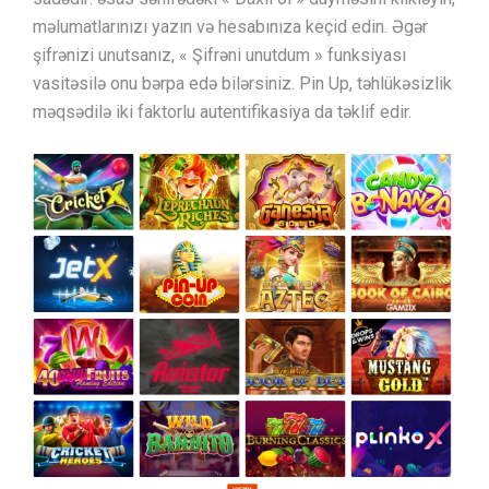
məlumatlarınızı yazın və hesabınıza keçid edin. Əgər
şifrənizi unutsanız, « Şifrəni unutdum » funksiyası
vasitəsilə onu bərpa edə bilərsiniz. Pin Up, təhlükəsizlik
məqsədilə iki faktorlu autentifikasiya da təklif edir.