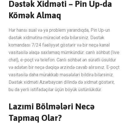
Dəstək Xidməti – Pin Up-da
Kömək Almaq
Hər hansı sual və ya problem yarandıqda, Pin Up-un
dəstək xidmətinə müraciət edə bilərsiniz. Dəstək
komandası 7/24 fəaliyyət göstərir və bir neçə kanal
vasitəsilə əlaqə saxlamaq mümkündür: canlı söhbət (live
chat), e-poçt və telefon. Canlı söhbət ən sürətli üsuldur
və adətən bir neçə dəqiqə ərzində cavab alırsınız. E-poçt
vasitəsilə daha mürəkkəb məsələləri bildirə bilərsiniz.
Dəstək xidməti Azərbaycan dilində də xidmət göstərir,
bu da yerli istifadəçilər üçün böyük üstünlükdür.
Lazımi Bölmələri Necə
Tapmaq Olar?