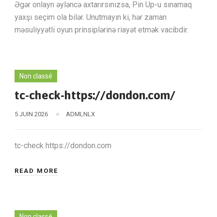
Əgər onlayn əyləncə axtarırsınızsa, Pin Up-u sınamaq
yaxşı seçim ola bilər. Unutmayın ki, hər zaman
məsuliyyətli oyun prinsiplərinə riayət etmək vacibdir.
Non classé
tc-check-https://dondon.com/
5 JUIN 2026
ADMLNLX
tc-check https://dondon.com
READ MORE
Non classé