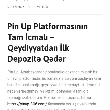
9 JUIN 2026
ADMLNLX
Pin Up Platformasının
Tam İcmalı –
Qeydiyyatdan İlk
Depozitə Qədər
Pin Up, Azərbaycanda populyarlıq qazanan müasir bir
onlayn platformadır. Bu icmalda sizə yeni başlayan kimi
haradan başlamağı, qeydiyyatdan keçməyi, ilk depoziti
necə yerləşdirməyi və lazımi bölmələri asanlıqla
tapmağı izah edirəm. Platformanın rəsmi səhifəsi
https://pinup-306.com/
ünvanında yerləşir və burada