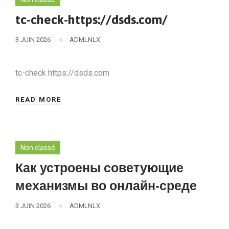
tc-check-https://dsds.com/
3 JUIN 2026
ADMLNLX
tc-check https://dsds.com
READ MORE
Non classé
Как устроены советующие
механизмы во онлайн-среде
3 JUIN 2026
ADMLNLX