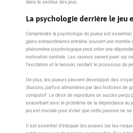
dans le secteur des jeux.
La psychologie derrière le jeu e
Comprendre la psychologie du joueur est essentiel 
gains extraordinaires entraîne souvent une montée d
phénomène psychologique peut créer une dépendance 
motivation centrale. Les casinos savent jouer sur c
l’excitation et la tension, rendant le processus de j
De plus, les joueurs peuvent développer des croyanc
illusions, parfois alimentées par des histoires de 
compulsif. Le désir de reproduire un succès perçu
exacerbant ainsi le problème de la dépendance au 
jeu est cruciale pour éviter que cette passion ne s
Il est essentiel d’éduquer les joueurs sur les risque