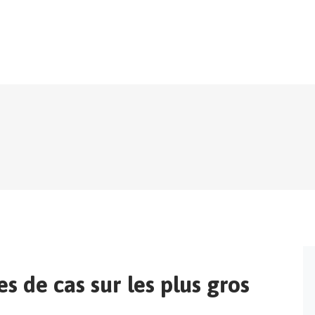
s de cas sur les plus gros