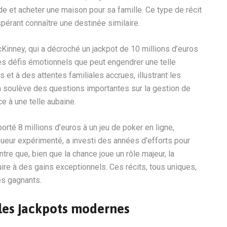
 et acheter une maison pour sa famille. Ce type de récit
pérant connaître une destinée similaire.
Kinney, qui a décroché un jackpot de 10 millions d’euros
les défis émotionnels que peut engendrer une telle
s et à des attentes familiales accrues, illustrant les
a soulève des questions importantes sur la gestion de
ce à une telle aubaine.
orté 8 millions d’euros à un jeu de poker en ligne,
joueur expérimenté, a investi des années d’efforts pour
e que, bien que la chance joue un rôle majeur, la
ire à des gains exceptionnels. Ces récits, tous uniques,
es gagnants.
 les jackpots modernes