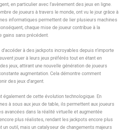
gent, en particulier avec l’avènement des jeux en ligne.
mbre de joueurs à travers le monde, ont vu le jour grâce à
es informatiques permettent de lier plusieurs machines
 conséquent, chaque mise de joueur contribue à la
e gains sans précédent.
s d’accéder à des jackpots incroyables depuis n’importe
peuvent jouer à leurs jeux préférés tout en étant en
des jeux, attirant une nouvelle génération de joueurs
n constante augmentation. Cela démontre comment
nir des jeux d’argent.
t également de cette évolution technologique. En
nes à sous aux jeux de table, ils permettent aux joueurs
s avancées dans la réalité virtuelle et augmentée
encore plus réalistes, rendant les jackpots encore plus
nt un outil, mais un catalyseur de changements majeurs