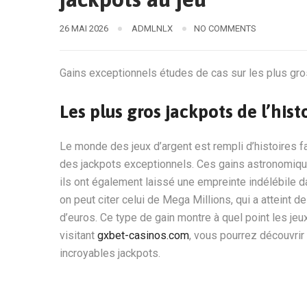
26 MAI 2026
ADMLNLX
NO COMMENTS
Gains exceptionnels études de cas sur les plus gro
Les plus gros jackpots de l’hist
Le monde des jeux d’argent est rempli d’histoires f
des jackpots exceptionnels. Ces gains astronomiqu
ils ont également laissé une empreinte indélébile da
on peut citer celui de Mega Millions, qui a atteint 
d’euros. Ce type de gain montre à quel point les jeu
visitant
gxbet-casinos.com
, vous pourrez découvrir 
incroyables jackpots.