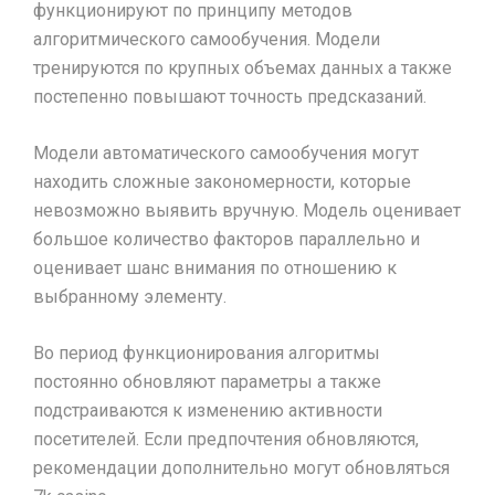
функционируют по принципу методов
алгоритмического самообучения. Модели
тренируются по крупных объемах данных а также
постепенно повышают точность предсказаний.
Модели автоматического самообучения могут
находить сложные закономерности, которые
невозможно выявить вручную. Модель оценивает
большое количество факторов параллельно и
оценивает шанс внимания по отношению к
выбранному элементу.
Во период функционирования алгоритмы
постоянно обновляют параметры а также
подстраиваются к изменению активности
посетителей. Если предпочтения обновляются,
рекомендации дополнительно могут обновляться