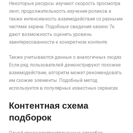
Некоторые ресурсы изучают скорость просмотра
лент, продолжительность изучения роликов а
также интенсивность взаимодействия со разными
частями экрана. Подобные сведения казино 7к
дают возможность оценить уровень
заинтересованности к конкретном контенте.
Также учитываются данные о аналогичных людях.
Если ряд пользователей демонстрируют похожее
взаимодействие, алгоритм может рекомендовать
им схожие элементы. Подобный метод
используется в популярных известных сервисах.
Контентная схема
подборок
Одной среди распространенных способов