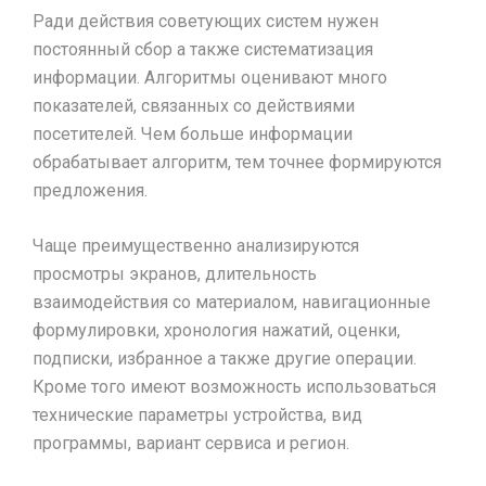
Ради действия советующих систем нужен
постоянный сбор а также систематизация
информации. Алгоритмы оценивают много
показателей, связанных со действиями
посетителей. Чем больше информации
обрабатывает алгоритм, тем точнее формируются
предложения.
Чаще преимущественно анализируются
просмотры экранов, длительность
взаимодействия со материалом, навигационные
формулировки, хронология нажатий, оценки,
подписки, избранное а также другие операции.
Кроме того имеют возможность использоваться
технические параметры устройства, вид
программы, вариант сервиса и регион.