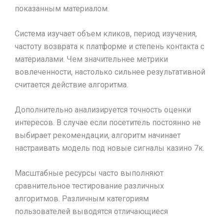
показанным материалом.
Система изучает объем кликов, период изучения,
частоту возврата к платформе и степень контакта с
материалами. Чем значительнее метрики
вовлеченности, настолько сильнее результативной
считается действие алгоритма.
Дополнительно анализируется точность оценки
интересов. В случае если посетитель постоянно не
выбирает рекомендации, алгоритм начинает
настраивать модель под новые сигналы казино 7к.
Масштабные ресурсы часто выполняют
сравнительное тестирование различных
алгоритмов. Различным категориям
пользователей выводятся отличающиеся