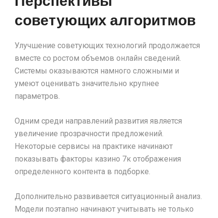
Перспективы
советующих алгоритмов
Улучшение советующих технологий продолжается
вместе со ростом объемов онлайн сведений.
Системы оказываются намного сложными и
умеют оценивать значительно крупнее
параметров.
Одним среди направлений развития является
увеличение прозрачности предложений.
Некоторые сервисы на практике начинают
показывать факторы казино 7к отображения
определенного контента в подборке.
Дополнительно развивается ситуационный анализ.
Модели поэтапно начинают учитывать не только