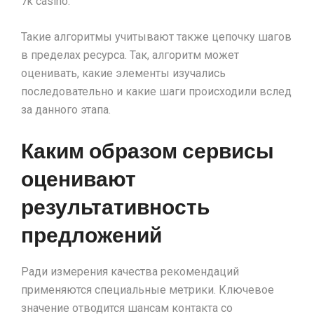
7k casino.
Такие алгоритмы учитывают также цепочку шагов
в пределах ресурса. Так, алгоритм может
оценивать, какие элементы изучались
последовательно и какие шаги происходили вслед
за данного этапа.
Каким образом сервисы
оценивают
результативность
предложений
Ради измерения качества рекомендаций
применяются специальные метрики. Ключевое
значение отводится шансам контакта со