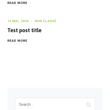
READ MORE
12 MAI, 2026
NON CLASSÉ
Test post title
READ MORE