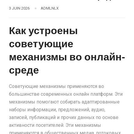
3 JUIN 2026
ADMLNLX
Как устроены
советующие
механизмы во онлайн-
среде
Советующие механизмы применяются во
большинстве современных онлайн платформ. Эти
механизмы помогают собирать адаптированные
наборы информации, предложений, аудио,
записей, публикаций и прочих данных по основе
активности посетителей. Эти механизмы
применяются в общественных медиа, потоковых