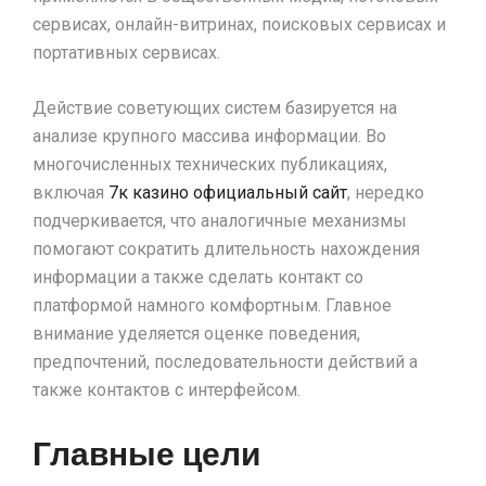
сервисах, онлайн-витринах, поисковых сервисах и
портативных сервисах.
Действие советующих систем базируется на
анализе крупного массива информации. Во
многочисленных технических публикациях,
включая
7к казино официальный сайт
, нередко
подчеркивается, что аналогичные механизмы
помогают сократить длительность нахождения
информации а также сделать контакт со
платформой намного комфортным. Главное
внимание уделяется оценке поведения,
предпочтений, последовательности действий а
также контактов с интерфейсом.
Главные цели