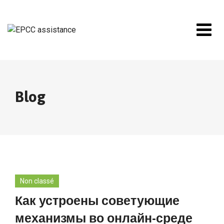
Skip
to
content
Blog
Non classé
Как устроены советующие
механизмы во онлайн-среде