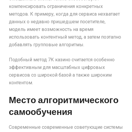
компенсировать ограничения конкретных
методов. К примеру, когда для сервиса нехватает
данных о недавно пришедшем посетителе,
модель имеет возможность на время
использовать контентный метод, а затем поэтапно
добавлять групповые алгоритмы.
Подобный метод 7К казино считается особенно
эффективным для масштабных цифровых
сервисов со широкой базой а также широким
контентом.
Место алгоритмического
самообучения
Современные современные советующие системы