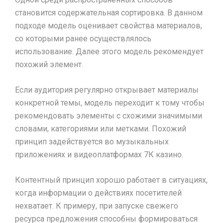
становится содержательная сортировка. В данном
подходе модель оценивает свойства материалов,
со которыми ранее осуществлялось
использование. Далее этого модель рекомендует
похожий элемент.
Если аудитория регулярно открывает материалы
конкретной темы, модель переходит к тому чтобы
рекомендовать элементы с схожими значимыми
словами, категориями или метками. Похожий
принцип задействуется во музыкальных
приложениях и видеоплатформах 7К казино.
Контентный принцип хорошо работает в ситуациях,
когда информации о действиях посетителей
нехватает. К примеру, при запуске свежего
ресурса предложения способны формироваться