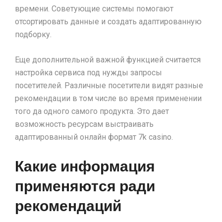
времени. Советующие системы помогают
отсортировать данные и создать адаптированную
подборку.
Еще дополнительной важной функцией считается
настройка сервиса под нужды запросы
посетителей. Различные посетители видят разные
рекомендации в том числе во время применении
того да одного самого продукта. Это дает
возможность ресурсам выстраивать
адаптированный онлайн формат 7k casino.
Какие информация
применяются ради
рекомендаций